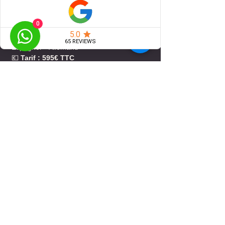
✅ Album photo professionnel personnalisé
✅ Certificat officiel de niveau
0
🌍
Langues parlées :
Français – Anglais –
Espagnol – Allemand
💶
Tarif : 595€ TTC
🚨
Places très limitées – Réservez dès
maintenant !
2 coachs pour 4 joueurs = qualité
d’entraînement exceptionnelle.
Ne manquez pas cette occasion unique
de vivre une Master Class Padel
d’exception à Montauban !
📞 Infos & Inscriptions :
📞 Club : +33 5 63 91 89 34
📧 contact@padelmatchacademy.com
📱 Tel/WhatsApp PADEL MATCH Academy
: +33 6 51 77 83 21