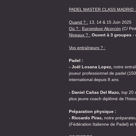
PADEL MASTER CLASS MADRID :
Quand ? :
13, 14 & 15 Juin 2025
Où ? :
Euroindoor Alcorcón
(C/ Pint
Niveaux ? :
Ouvert à 3 groupes
- 
Vos entraîneurs ? :
Padel :
- Joël Losana Lopez,
notre entr
joueur professionnel de padel (15
international depuis 8 ans.
- Daniel Cañas Del Mazo,
top 20 d
plus jeune coach diplômé de l'hist
Préparation physique :
- Riccardo Piras,
notre préparateu
(Fédération Italienne de Padel) et